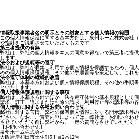
情報取扱事業者名の明示とその対象とする個人情報の範囲
この個人情報保護に関する基本方針は、泉州ホーム株式会社（
や指針をご説明させていただくものです。
第三者提供の有無
弊社は、弊社の個人情報を本人の同意を得ないで第三者に提供
します。
法令および規範等の遵守
弊社は、弊社が収集し利用する個人情報を保護するため、個人
めの個人情報保護規程、その他の手順書等を策定して、これを
法令遵守体制の継続的改善
弊社は、本基本方針および個人情報保護規程、その他の手順書
といたします。
個人情報保護規程に関する事項
弊社は、本基本方針のほか、法令遵守体制の基本規程として個
請求、訂正、追加または削除の請求、利用停止等の請求等の各
個人情報に関する各種お問い合わせ先
弊社に対する苦情、弊社の保有個人情報に対する開示請求等の
ださい。なお、ご質問内容によっては、弊社は、お問い合わせ
させていただく前に弊社から、一定の質問をさせていただくこ
【お問い合わせ先】
泉州ホーム株式会社
大阪府岸和田市土生町5丁目2番12号