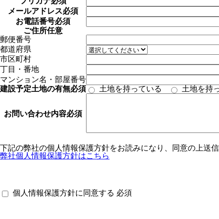
フリガナ
必須
メールアドレス
必須
お電話番号
必須
ご住所
任意
郵便番号
都道府県
市区町村
丁目・番地
マンション名・部屋番号
建設予定土地の有無
必須
土地を持っている
土地を持
お問い合わせ内容
必須
下記の弊社の個人情報保護方針をお読みになり、同意の上送信
弊社個人情報保護方針はこちら
個人情報保護方針に同意する
必須