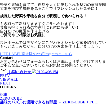
野菜や果物を育てて、自然を近くに感じられる魅力の家庭菜園
太陽を浴びて成長を見ることでリフレッシュした気分に！
成長した野菜や果物を自分で収穫して食べられる！
もぎ取って新鮮なまますぐに食べられます！
食費も抑えられるので家計にも体にも優しい！
自分だけの庭園を作り上げる！
ご質問やご相談はお気軽に
泉州ホームではデザインにこだわるオシャレな家を紹介してい
もっと楽しみながら、自分だけのお家を作り上げましょう。
LIFE LABEL南大阪の公式Instgramはこちら
Contact
お問い合わせはフォームもしくはお電話より受け付けておりま
ご不安な点がございましたらお気軽にお尋ねください。
お問い合わせ
0120-406-154
PREV
VIEW ALL
NEXT
OTHERS
記事
ZERO-CUBE
趣味のパズルに没頭できるお部屋 － ZERO-CUBE + FU…