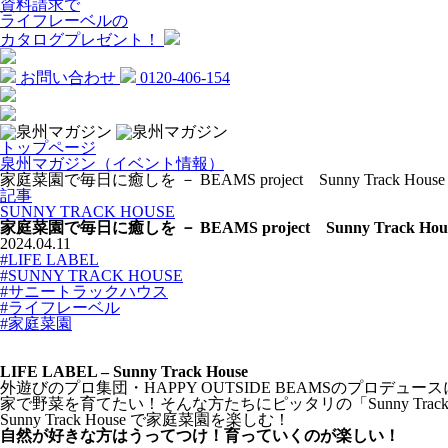
資料請求で
ライフレーベルの
カタログプレゼント！
お問い合わせ
0120-406-154
トップページ
泉州マガジン（イベント情報）
家庭菜園で毎日に癒しを － BEAMS project Sunny Track House
記事
SUNNY TRACK HOUSE
家庭菜園で毎日に癒しを － BEAMS project Sunny Track Hou
2024.04.11
#LIFE LABEL
#SUNNY TRACK HOUSE
#サニートラックハウス
#ライフレーベル
#家庭菜園
LIFE LABEL – Sunny Track House
外遊びのプロ集団・HAPPY OUTSIDE BEAMSのプロデュース
家で野菜を育てたい！そんな方たちにピッタリの「Sunny Track 
Sunny Track House で家庭菜園を楽しむ！
自然が好きな方はうってつけ！育っていくのが楽しい！