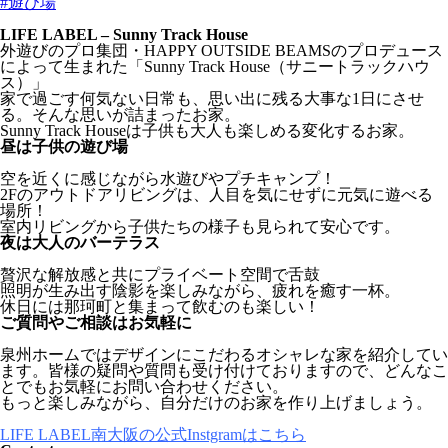
#遊び場
LIFE LABEL – Sunny Track House
外遊びのプロ集団・HAPPY OUTSIDE BEAMSのプロデュース
によって生まれた「Sunny Track House（サニートラックハウ
ス）」
家で過ごす何気ない日常も、思い出に残る大事な1日にさせ
る。そんな思いが詰まったお家。
Sunny Track Houseは子供も大人も楽しめる変化するお家。
昼は子供の遊び場
空を近くに感じながら水遊びやプチキャンプ！
2Fのアウトドアリビングは、人目を気にせずに元気に遊べる
場所！
室内リビングから子供たちの様子も見られて安心です。
夜は大人のバーテラス
贅沢な解放感と共にプライベート空間で舌鼓
照明が生み出す陰影を楽しみながら、疲れを癒す一杯。
休日には那珂町と集まって飲むのも楽しい！
ご質問やご相談はお気軽に
泉州ホームではデザインにこだわるオシャレな家を紹介してい
ます。皆様の疑問や質問も受け付けておりますので、どんなこ
とでもお気軽にお問い合わせください。
もっと楽しみながら、自分だけのお家を作り上げましょう。
LIFE LABEL南大阪の公式Instgramはこちら