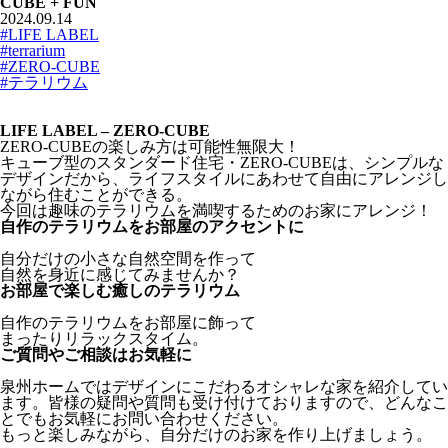
CUBE + FUN
2024.09.14
#LIFE LABEL
#terrarium
#ZERO-CUBE
#テラリウム
LIFE LABEL – ZERO-CUBE
ZERO-CUBEの楽しみ方は可能性無限大！
キューブ型のスタンダード住宅・ZERO-CUBEは、シンプルな
デザインだから、ライフスタイルにあわせて自由にアレンジし
ながら住むことができる。
今回は趣味のテラリウムを満喫するためのお家にアレンジ！
自作のテラリウムをお部屋のアクセントに
自分だけの小さな自然空間を作って
自然を身近に感じてみませんか？
お部屋で楽しむ癒しのテラリウム
自作のテラリウムをお部屋に飾って
まったりリラックスタイム。
ご質問やご相談はお気軽に
泉州ホームではデザインにこだわるオシャレな家を紹介してい
ます。皆様の疑問や質問も受け付けておりますので、どんなこ
とでもお気軽にお問い合わせください。
もっと楽しみながら、自分だけのお家を作り上げましょう。