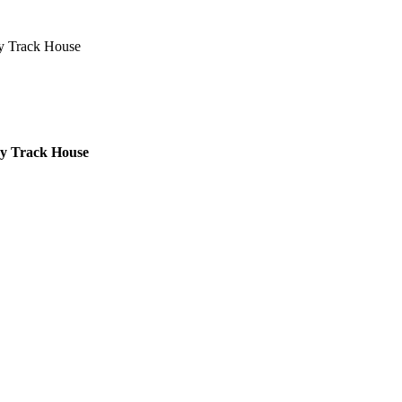
ck House
ack House